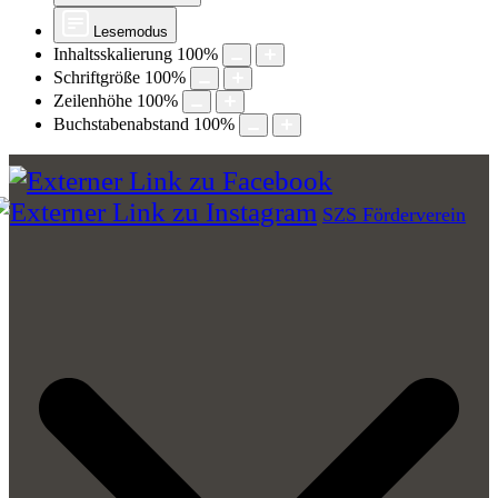
Lesemodus
Inhaltsskalierung
100
%
Schriftgröße
100
%
Zeilenhöhe
100
%
Buchstabenabstand
100
%
SZS Förderverein