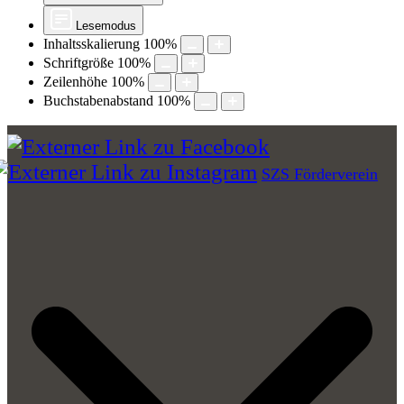
Lesemodus
Inhaltsskalierung
100
%
Schriftgröße
100
%
Zeilenhöhe
100
%
Buchstabenabstand
100
%
SZS Förderverein